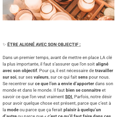
✨
ÊTRE ALIGNÉ AVEC SON OBJECTIF :
Dans un premier temps, avant de mettre en place LA clé
la plus importante, il faut
s’assurer que l’on soit
aligné
avec son objectif
. Pour ça, il est nécessaire de
travailler
sur soi
, sur ses
valeurs
, sur ce qui fait
sens
pour nous.
Se recentrer sur
ce que l’on a envie d’apporter
dans son
monde et dans le monde. Il faut
bien se connaitre
et
savoir ce que l’on veut vraiment
SOI
.
Parfois, notre désir
pour avoir quelque chose est présent, parce que c’est à
la
mode
ou parce que ça ferait
plaisir à quelqu’un
d’autre
ou parce que
«
c’est ce qu’il faut faire dans ces