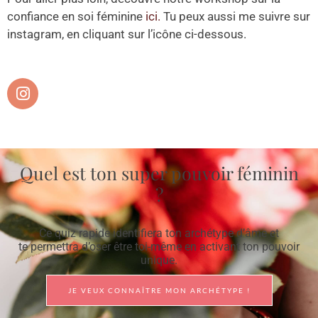
confiance en soi féminine
ici.
Tu peux aussi me suivre sur
instagram, en cliquant sur l’icône ci-dessous.
I
n
s
t
a
g
Quel est ton super pouvoir féminin
r
?
a
m
Ce quiz rapide identifiera ton archétype d’âme et
te permettra d’oser être toi-même en activant ton pouvoir
unique.
JE VEUX CONNAÎTRE MON ARCHÉTYPE !